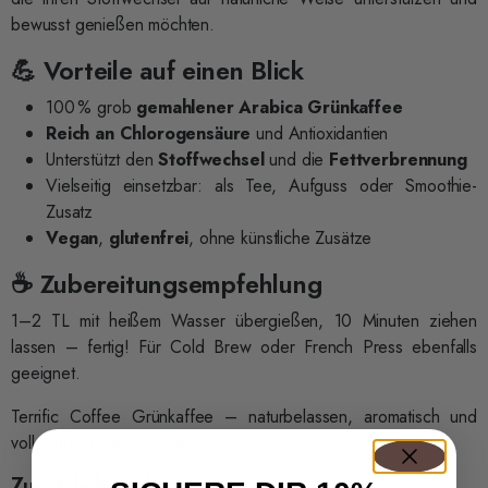
bewusst genießen möchten.
💪 Vorteile auf einen Blick
100 % grob
gemahlener Arabica Grünkaffee
Reich an Chlorogensäure
und Antioxidantien
Unterstützt den
Stoffwechsel
und die
Fettverbrennung
Vielseitig einsetzbar: als Tee, Aufguss oder Smoothie-
Zusatz
Vegan
,
glutenfrei
, ohne künstliche Zusätze
☕ Zubereitungsempfehlung
1–2 TL mit heißem Wasser übergießen, 10 Minuten ziehen
lassen – fertig! Für Cold Brew oder French Press ebenfalls
geeignet.
Terrific Coffee Grünkaffee – naturbelassen, aromatisch und
voller ursprünglicher Kraft.
Zusätzliche Informationen