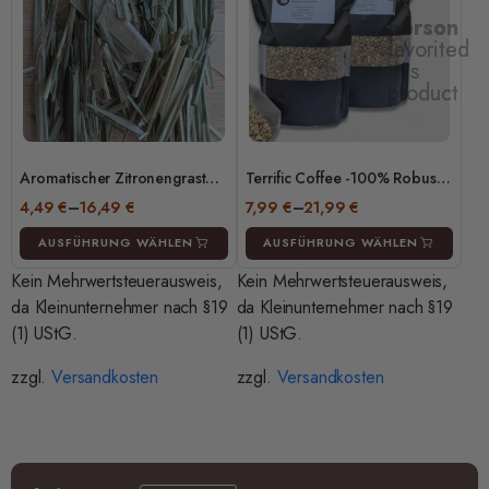
1
person
favorited
this
product
Aromatischer Zitronengrastee
Terrific Coffee
-100% Robusta
aus Kamerun – 50g / 100g /
RohKaffee Bohnen –
4,49
€
–
16,49
€
7,99
€
–
21,99
€
250g
Handarbeit und direkt trade –
Speciality coffee Kamerun –
AUSFÜHRUNG WÄHLEN
AUSFÜHRUNG WÄHLEN
(grüne Kaffeebohnen)
Kein Mehrwertsteuerausweis,
Kein Mehrwertsteuerausweis,
da Kleinunternehmer nach §19
da Kleinunternehmer nach §19
(1) UStG.
(1) UStG.
zzgl.
Versandkosten
zzgl.
Versandkosten