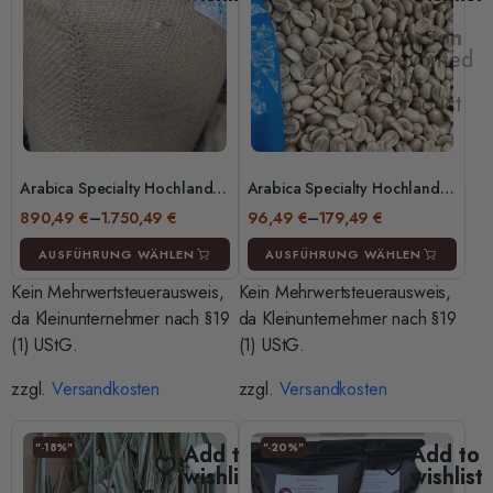
1
person
favorited
this
product
Arabica Specialty Hochland
Arabica Specialty Hochland
Rohkaffee – Cameroon
Rohkaffee – Cameroon
890,49
€
–
1.750,49
€
96,49
€
–
179,49
€
Arabica Delicious – Green
Arabica Delicious – Green
Coffee Beans 50kg/100kg –
Coffee Beans 5kg/10kg –
AUSFÜHRUNG WÄHLEN
AUSFÜHRUNG WÄHLEN
Terrific Coffee
Terrific Coffee
Kein Mehrwertsteuerausweis,
Kein Mehrwertsteuerausweis,
da Kleinunternehmer nach §19
da Kleinunternehmer nach §19
(1) UStG.
(1) UStG.
zzgl.
Versandkosten
zzgl.
Versandkosten
"-18%"
Add to
"-20%"
Add to
wishlist
wishlist