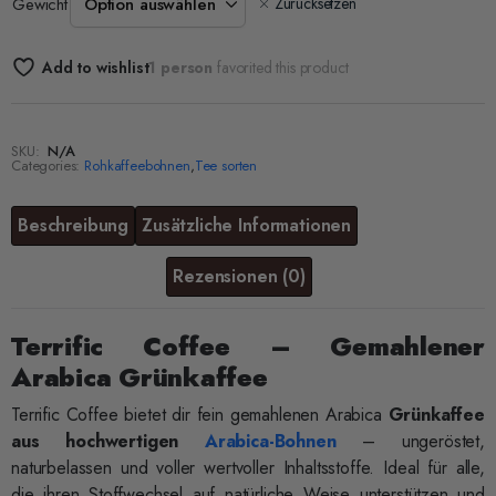
Gewicht
Zurücksetzen
Add to wishlist
1 person
favorited this product
SKU:
N/A
Categories:
Rohkaffeebohnen
,
Tee sorten
Beschreibung
Zusätzliche Informationen
Rezensionen (0)
Produktsicherheit
Terrific Coffee – Gemahlener
Arabica Grünkaffee
Terrific Coffee bietet dir fein gemahlenen Arabica
Grünkaffee
aus hochwertigen
Arabica-Bohnen
– ungeröstet,
naturbelassen und voller wertvoller Inhaltsstoffe. Ideal für alle,
die ihren Stoffwechsel auf natürliche Weise unterstützen und