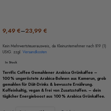
9,49
€
–
23,99
€
Kein Mehrwertsteuerausweis, da Kleinunternehmer nach §19 (1)
UStG.
zzgl.
Versandkosten
In Stock
Terrific Coffee Gemahlener Arabica Grünkaffee –
100 % ungeröstete Arabica-Bohnen aus Kamerun, grob
gemahlen für Diät-Drinks & bewusste Ernährung.
Koffeinhaltig, vegan & frei von Zusatzstoffen. – dein
täglicher Energieboost aus 100 % Arabica Grünkaffee.